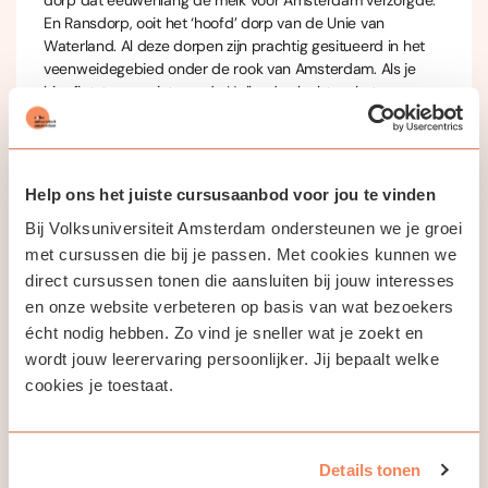
dorp dat eeuwenlang de melk voor Amsterdam verzorgde.
En Ransdorp, ooit het ‘hoofd’ dorp van de Unie van
Waterland. Al deze dorpen zijn prachtig gesitueerd in het
veenweidegebied onder de rook van Amsterdam. Als je
hier fietst en geniet van de Hollandse luchten, het
bijzondere licht van het IJsselmeer en de rust en stilte van
het uitgestrekte polderlandschap, dan snap je niet dat je
officieel nog in Amsterdam bent. De A10 is een scherpe
scheiding, want dáár is de stad en híer begint het
Help ons het juiste cursusaanbod voor jou te vinden
platteland. En het vreemde is: veel Amsterdammers weten
Bij Volksuniversiteit Amsterdam ondersteunen we je groei
het niet eens.
met cursussen die bij je passen. Met cookies kunnen we
Samen met de dorpen Schellingwoude, Buiksloot en
direct cursussen tonen die aansluiten bij jouw interesses
Nieuwendam binnen de Ring A10 zorgt dit voor een
en onze website verbeteren op basis van wat bezoekers
prachtige fietstocht, door een nog onontdekt stuk van
écht nodig hebben. Zo vind je sneller wat je zoekt en
Amsterdam, waar veel over te vertellen is.
wordt jouw leerervaring persoonlijker. Jij bepaalt welke
cookies je toestaat.
Deelnemers zorgen zelf voor een fiets!
De afstand is circa 25 kilometer. Een elektrische fiets is aan
te raden
.
Details tonen