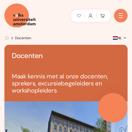
Docenten
NL
Docenten
Maak kennis met al onze docenten,
sprekers, excursiebegeleiders en
workshopleiders