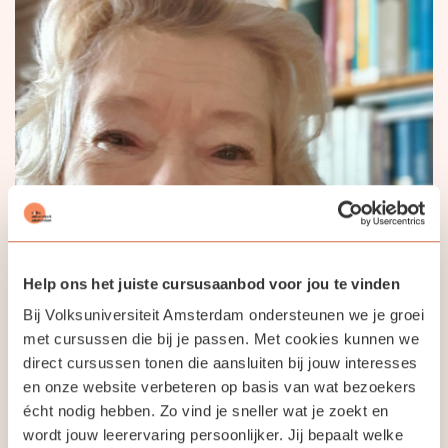
Help ons het juiste cursusaanbod voor jou te vinden
Bij Volksuniversiteit Amsterdam ondersteunen we je groei
met cursussen die bij je passen. Met cookies kunnen we
direct cursussen tonen die aansluiten bij jouw interesses
Ankie van Pel
en onze website verbeteren op basis van wat bezoekers
écht nodig hebben. Zo vind je sneller wat je zoekt en
Docent Modern Standaard Arabisch en Marokkaans
wordt jouw leerervaring persoonlijker. Jij bepaalt welke